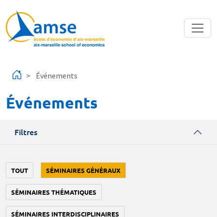
Aller au contenu principal
Événements
Événements
Filtres
TOUT
SÉMINAIRES GÉNÉRAUX
SÉMINAIRES THÉMATIQUES
SÉMINAIRES INTERDISCIPLINAIRES