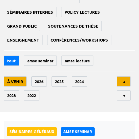
SÉMINAIRES INTERNES
POLICY LECTURES
GRAND PUBLIC
SOUTENANCES DE THÈSE
ENSEIGNEMENT
CONFÉRENCES/WORKSHOPS
tout
amse seminar
amse lecture
Tri
À VENIR
2026
2025
2024
▲
2023
2022
▼
SÉMINAIRES GÉNÉRAUX
AMSE SEMINAR