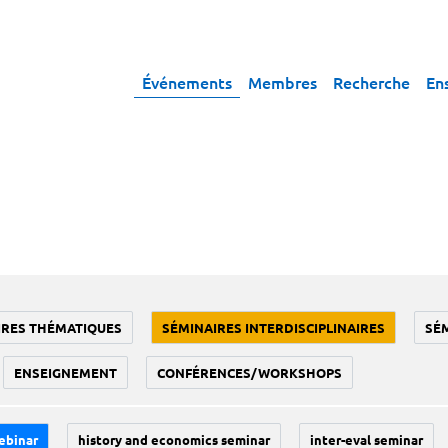
Événements
Membres
Recherche
En
IRES THÉMATIQUES
SÉMINAIRES INTERDISCIPLINAIRES
SÉ
ENSEIGNEMENT
CONFÉRENCES/WORKSHOPS
ebinar
history and economics seminar
inter-eval seminar