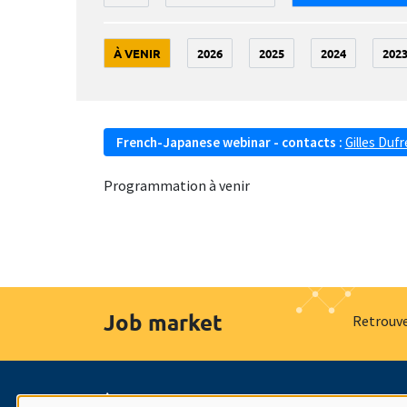
À VENIR
2026
2025
2024
202
French-Japanese webinar - contacts :
Gilles Duf
Programmation à venir
Job market
Retrouve
À propos
Nos engagements
Hommage à