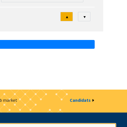
Tri
▲
▼
ob market
Candidats
estion des cookies
Intranet