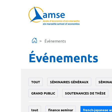
Aller au contenu principal
Événements
Événements
TOUT
SÉMINAIRES GÉNÉRAUX
SÉMINA
GRAND PUBLIC
SOUTENANCES DE THÈSE
tout
finance seminar
french-japanese w