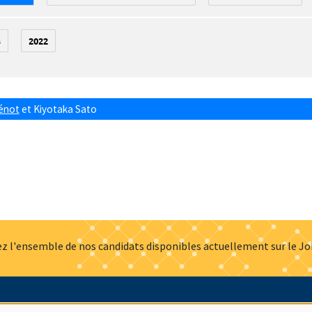
3
2022
rénot
et
Kiyotaka Sato
z l'ensemble de nos candidats disponibles actuellement sur le J
Actualités
Offres d'emploi
Presse
Mentions légales
G