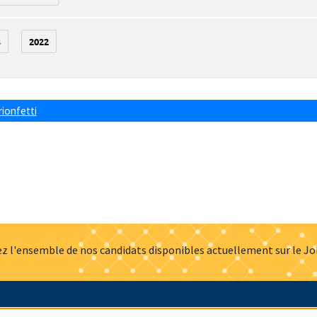
3
2022
rionfetti
z l'ensemble de nos candidats disponibles actuellement sur le J
Actualités
Offres d'emploi
Presse
Mentions légales
G