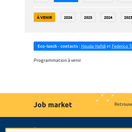
À VENIR
2026
2025
2024
202
Eco-lunch - contacts :
Houda Hafidi
et
Federico T
Programmation à venir
Job market
Retrouve
À propos
Nos engagements
Hommage à