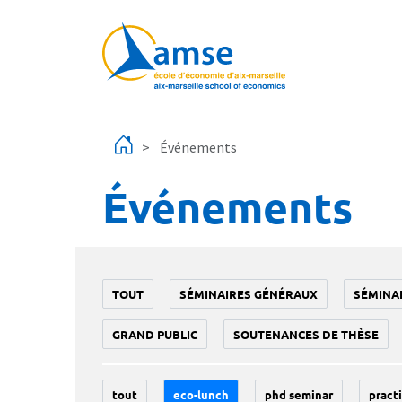
Aller au contenu principal
Événements
Événements
TOUT
SÉMINAIRES GÉNÉRAUX
SÉMINA
GRAND PUBLIC
SOUTENANCES DE THÈSE
tout
eco-lunch
phd seminar
practi