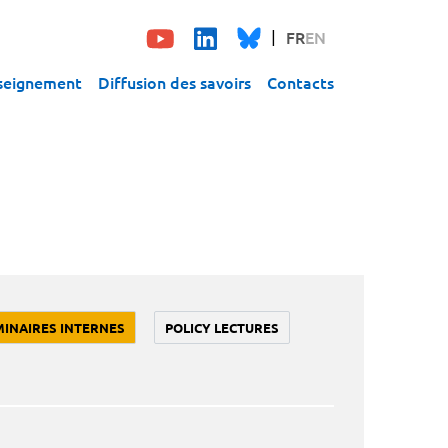
FR
EN
seignement
Diffusion des savoirs
Contacts
MINAIRES INTERNES
POLICY LECTURES