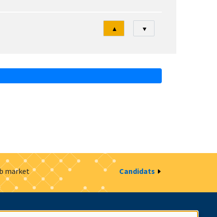
Tri
▲
▼
ob market
Candidats
estion des cookies
Intranet