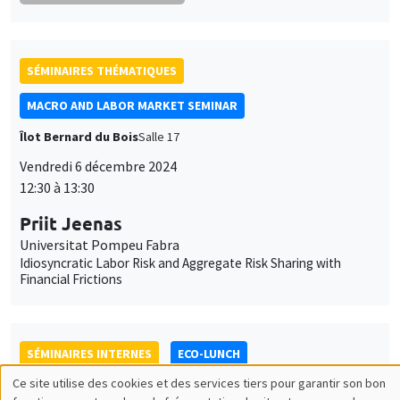
Vendredi 6 décembre 2024
12:30 à 13:30
Priit Jeenas
Universitat Pompeu Fabra
Idiosyncratic Labor Risk and Aggregate Risk Sharing with
Financial Frictions
SÉMINAIRES INTERNES
ECO-LUNCH
MEGA
Jeudi 5 décembre 2024
12:30 à 13:30
Sébastien Laurent
AMSE
Estimation in high-dimensional linear regression: Post-Double-
Autometrics as an alternative to Post-Double-Lasso