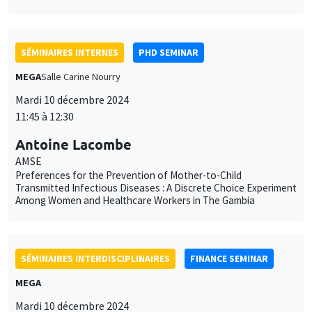
Antoine Lacombe
AMSE
Preferences for the Prevention of Mother-to-Child
Transmitted Infectious Diseases : A Discrete Choice Experiment
Among Women and Healthcare Workers in The Gambia
SÉMINAIRES INTERDISCIPLINAIRES
FINANCE SEMINAR
MEGA
Ce site utilise des cookies et des services tiers pour garantir son bon
Mardi 10 décembre 2024
Utilisation
fonctionnement, analyser la fréquentation du site et proposer des
10:30 à 12:00
contenus multimédias. Vous êtes libre d’accepter, de refuser ou de
des
personnaliser l’utilisation de ces services. Votre choix pourra être
Rongrong Sun
modifié à tout moment depuis le lien « Gestion des cookies »
données
University of Dundee
accessible en bas de page. Pour en savoir plus, consultez notre
Self-employment, credit demand and credit constraints:
personnelles
politique de confidentialité
.
Evidence from China
et
Personnaliser
Refuser
Accepter