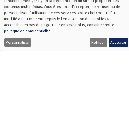
SÉMINAIRES THÉMATIQUES
BIG DATA AND ECONOMETRICS SEMINAR
Îlot Bernard du Bois
Salle 21
Mardi 3 décembre 2024
14:00 à 15:30
Pedro Salas-Rojo
London School of Economics
Inherited inequality: a general framework and a 'beyond-
averages' application to South Africa
Load More