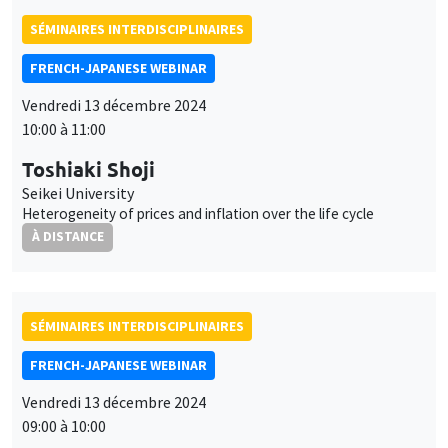
Seikei University
Heterogeneity of prices and inflation over the life cycle
À DISTANCE
SÉMINAIRES INTERDISCIPLINAIRES
FRENCH-JAPANESE WEBINAR
Vendredi 13 décembre 2024
09:00 à 10:00
Jérôme Creel
OFCE and ESCP Business School
Same actions, different effects: The conditionality of monetary
policy instruments'
À DISTANCE