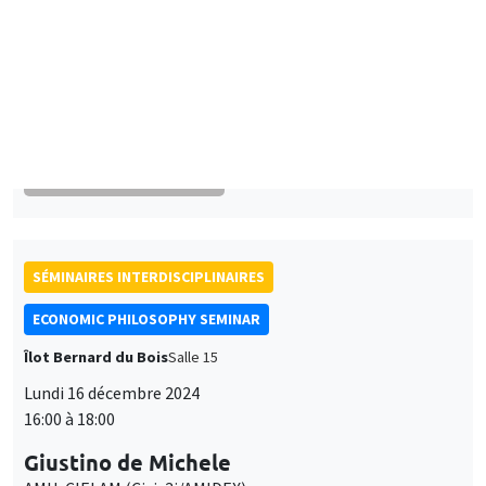
SÉMINAIRES INTERDISCIPLINAIRES
ECONOMIC PHILOSOPHY SEMINAR
Îlot Bernard du Bois
Salle 15
Lundi 16 décembre 2024
16:00 à 18:00
Giustino de Michele
AMU, CIELAM (Civis3i/AMIDEX)
Déconstruction de l’économie, économie et déconstruction
SÉMINAIRES GÉNÉRAUX
AMSE SEMINAR
Îlot Bernard du Bois
Amphithéâtre
Lundi 16 décembre 2024