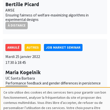
ANNULÉ
AUTRES
JOB MARKET SEMINAR
Mardi 25 janvier 2022
17:30 à 18:45
Maria Kogelnik
UC Santa Barbara
Performance feedback and gender differences in persistence
À DISTANCE
AUTRES
JOB MARKET SEMINAR
Jeudi 27 janvier 2022
11:30 à 12:45
Margaret Davenport
University of Lausanne
External asset positions, demography and life cycle portfolio