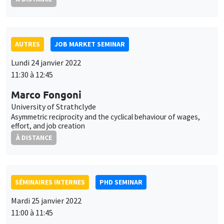
Marco Fongoni
University of Strathclyde
Asymmetric reciprocity and the cyclical behaviour of wages,
effort, and job creation
À DISTANCE
SÉMINAIRES INTERNES
PHD SEMINAR
Mardi 25 janvier 2022
11:00 à 11:45
Bertille Picard
AMSE
Ensuring fairness of welfare-maximizing algorithms in
experimental designs
À DISTANCE