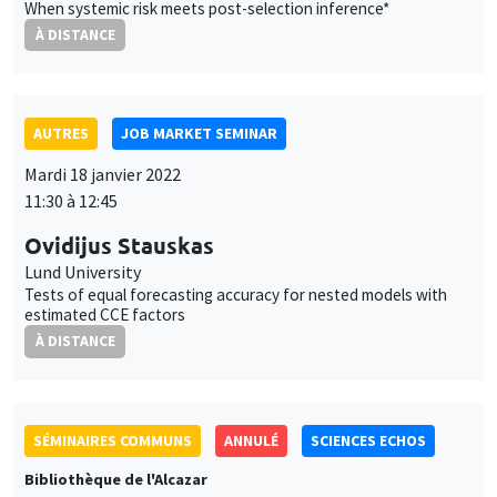
11:30 à 12:45
Ovidijus Stauskas
Lund University
Tests of equal forecasting accuracy for nested models with
estimated CCE factors
À DISTANCE
SÉMINAIRES COMMUNS
ANNULÉ
SCIENCES ECHOS
Bibliothèque de l'Alcazar
Mardi 18 janvier 2022
14:00 à 16:00
Intérêt général, intérêts particuliers et
démocratie
Charles Figuières
UNIQUEMENT EN FRANÇAIS