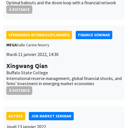
Mardi 11 janvier 2022, 14:30
Xingwang Qian
Buffalo State College
International reserve management, global financial shocks, and
firms’ investment in emerging market economies
À DISTANCE
AUTRES
JOB MARKET SEMINAR
Jeudi 13 janvier 2022
11:30 à 12:45
Vincent Delabastita
KU Leuven
Colluding against workers: Evidence from Belgium, 1845-1913
À DISTANCE