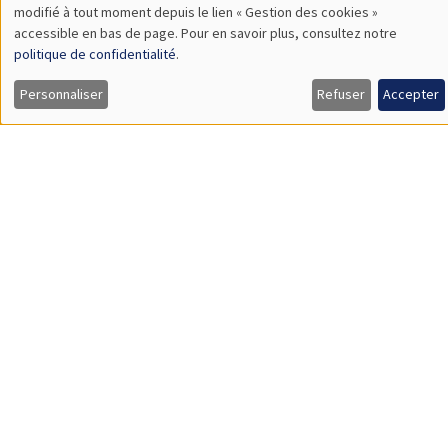
choice
À DISTANCE
SÉMINAIRES INTERNES
PHD SEMINAR
MEGA
Salle Carine Nourry
Mardi 1 février 2022
11:00 à 11:45
Mykhailo Matvieiev
AMSE
Age-specific income risk and consumption over the life cycle
Load More