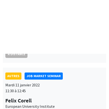
Schools, language, and nations: Evidence from a natural
experiment in France
À DISTANCE
AUTRES
JOB MARKET SEMINAR
Mardi 11 janvier 2022
11:30 à 12:45
Felix Corell
European University Institute
Optimal bailouts and the doom loop with a financial network
À DISTANCE
SÉMINAIRES INTERDISCIPLINAIRES
FINANCE SEMINAR
MEGA
Salle Carine Nourry