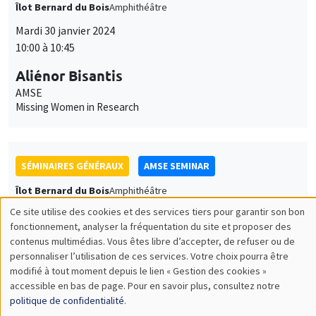
Aliénor Bisantis
AMSE
Missing Women in Research
SÉMINAIRES GÉNÉRAUX
AMSE SEMINAR
Îlot Bernard du Bois
Amphithéâtre
Mardi 30 janvier 2024
11:30 à 12:45
Christian Düben
Hamburg University
The Emperor's Geography - City Locations, Nature and
Institutional Optimisation
GRAND PUBLIC
SCIENCES ECHOS
Bibliothèque de l'Alcazar