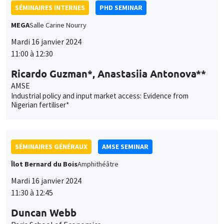
11:00 à 12:30
Ricardo Guzman*, Anastasiia Antonova**
AMSE
Industrial policy and input market access: Evidence from
Nigerian fertiliser*
SÉMINAIRES GÉNÉRAUX
AMSE SEMINAR
Îlot Bernard du Bois
Amphithéâtre
Mardi 16 janvier 2024
11:30 à 12:45
Duncan Webb
Paris School of Economics
Silence to Solidarity: Using Group Dynamics to Reduce Anti-
Transgender Discrimination in India