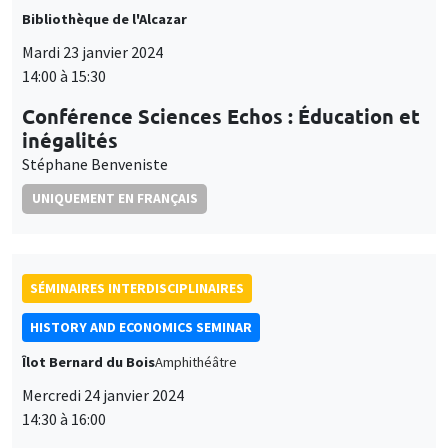
et
Personnaliser
Refuser
Accepter
Conférence Sciences Echos : Éducation et
des
inégalités
Stéphane Benveniste
cookies
UNIQUEMENT EN FRANÇAIS
SÉMINAIRES INTERDISCIPLINAIRES
HISTORY AND ECONOMICS SEMINAR
Îlot Bernard du Bois
Amphithéâtre
Mercredi 24 janvier 2024
14:30 à 16:00
Mario Carillo
Universitat Pompeu Fabra and Barcelona School of
Economics, University of Naples Federico II, CSEF