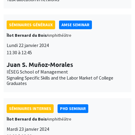
Îlot Bernard du Bois
Amphithéâtre
Lundi 22 janvier 2024
11:30 à 12:45
Juan S. Muñoz-Morales
IÉSEG School of Management
Signaling Specific Skills and the Labor Market of College
Graduates
SÉMINAIRES INTERNES
PHD SEMINAR
Îlot Bernard du Bois
Amphithéâtre
Mardi 23 janvier 2024
11:00 à 12:30
Lucie Giorgi*, Karine Moukaddem**
AMSE
The introduction of co-education in French elementary schools