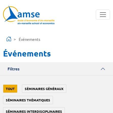
Aller au contenu principal
Événements
Événements
Filtres
TOUT
SÉMINAIRES GÉNÉRAUX
SÉMINAIRES THÉMATIQUES
SÉMINAIRES INTERDISCIPLINAIRES