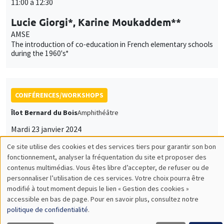
11:00 à 12:30
Lucie Giorgi*, Karine Moukaddem**
AMSE
The introduction of co-education in French elementary schools
during the 1960's*
CONFÉRENCES/WORKSHOPS
Îlot Bernard du Bois
Amphithéâtre
Mardi 23 janvier 2024
14:00 à 18:30
Ce site utilise des cookies et des services tiers pour garantir son bon
Utilisation
fonctionnement, analyser la fréquentation du site et proposer des
Iméra-AMSE Workshop on Gender
contenus multimédias. Vous êtes libre d’accepter, de refuser ou de
Inequalities
des
personnaliser l’utilisation de ces services. Votre choix pourra être
modifié à tout moment depuis le lien « Gestion des cookies »
données
accessible en bas de page. Pour en savoir plus, consultez notre
personnelles
politique de confidentialité
.
GRAND PUBLIC
SCIENCES ECHOS