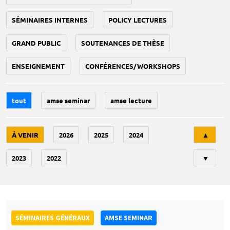
SÉMINAIRES INTERNES
POLICY LECTURES
GRAND PUBLIC
SOUTENANCES DE THÈSE
ENSEIGNEMENT
CONFÉRENCES/WORKSHOPS
tout
amse seminar
amse lecture
Tri
À VENIR
2026
2025
2024
▲
2023
2022
▼
SÉMINAIRES GÉNÉRAUX
AMSE SEMINAR