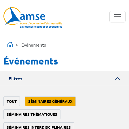
Aller au contenu principal
Événements
Événements
Filtres
TOUT
SÉMINAIRES GÉNÉRAUX
SÉMINAIRES THÉMATIQUES
SÉMINAIRES INTERDISCIPLINAIRES