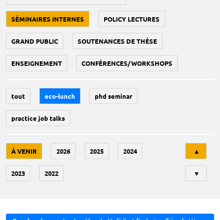
SÉMINAIRES INTERNES
POLICY LECTURES
GRAND PUBLIC
SOUTENANCES DE THÈSE
ENSEIGNEMENT
CONFÉRENCES/WORKSHOPS
tout
eco-lunch
phd seminar
practice job talks
Tri
À VENIR
2026
2025
2024
▲
2023
2022
▼