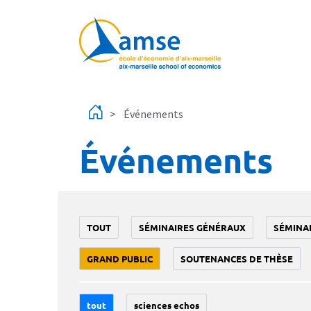
Aller au contenu principal
Événements
Événements
TOUT
SÉMINAIRES GÉNÉRAUX
SÉMINA
GRAND PUBLIC
SOUTENANCES DE THÈSE
tout
sciences echos