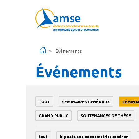
Aller au contenu principal
Événements
Événements
TOUT
SÉMINAIRES GÉNÉRAUX
SÉMINA
GRAND PUBLIC
SOUTENANCES DE THÈSE
tout
big data and econometrics seminar