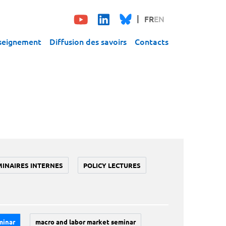
FR
EN
seignement
Diffusion des savoirs
Contacts
MINAIRES INTERNES
POLICY LECTURES
minar
macro and labor market seminar