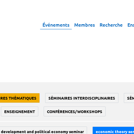
Événements
Membres
Recherche
En
IRES THÉMATIQUES
SÉMINAIRES INTERDISCIPLINAIRES
SÉ
ENSEIGNEMENT
CONFÉRENCES/WORKSHOPS
development and political economy seminar
economic theory se