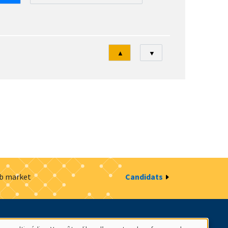
Tri
▲
▼
ob market
Candidats
estion des cookies
Intranet