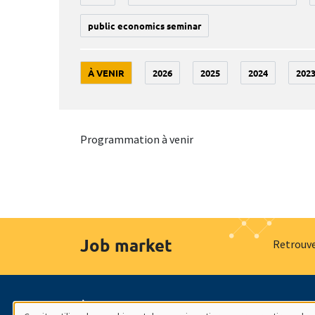
public economics seminar
À VENIR
2026
2025
2024
202
Programmation à venir
Job market
Retrouve
À propos
Nos engagements
Hommage à