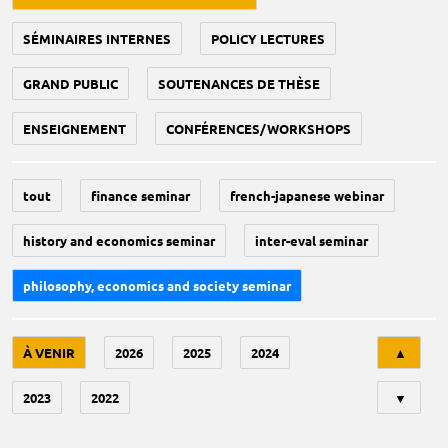
SÉMINAIRES INTERNES
POLICY LECTURES
GRAND PUBLIC
SOUTENANCES DE THÈSE
ENSEIGNEMENT
CONFÉRENCES/WORKSHOPS
tout
finance seminar
french-japanese webinar
history and economics seminar
inter-eval seminar
philosophy, economics and society seminar
Tri
À VENIR
2026
2025
2024
▲
2023
2022
▼