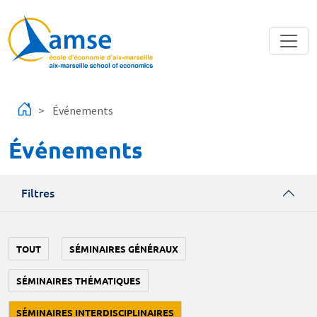
Aller au contenu principal
Événements
Événements
Filtres
TOUT
SÉMINAIRES GÉNÉRAUX
SÉMINAIRES THÉMATIQUES
SÉMINAIRES INTERDISCIPLINAIRES