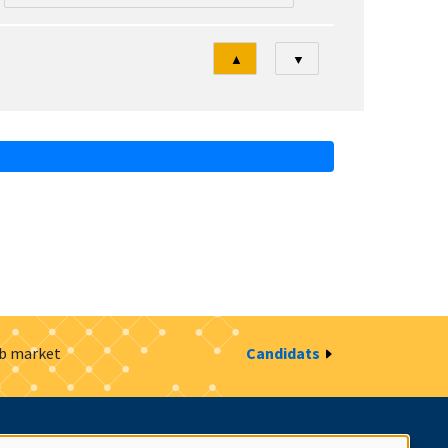
Tri
▲
▼
ob market
Candidats
estion des cookies
Intranet