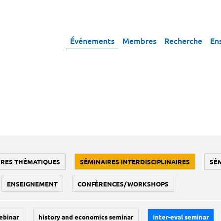
Événements
Membres
Recherche
En
IRES THÉMATIQUES
SÉMINAIRES INTERDISCIPLINAIRES
SÉ
ENSEIGNEMENT
CONFÉRENCES/WORKSHOPS
ebinar
history and economics seminar
inter-eval seminar