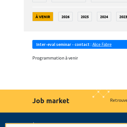
À VENIR
2026
2025
2024
202
Inter-eval seminar - contact :
Alice Fabre
Programmation à venir
Job market
Retrouve
À propos
Nos engagements
Hommage à