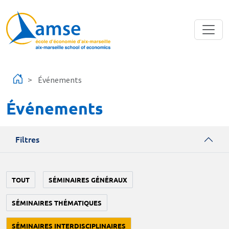
Aller au contenu principal
Événements
Événements
Filtres
TOUT
SÉMINAIRES GÉNÉRAUX
SÉMINAIRES THÉMATIQUES
SÉMINAIRES INTERDISCIPLINAIRES