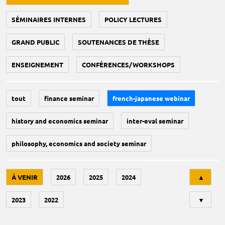
SÉMINAIRES INTERNES
POLICY LECTURES
GRAND PUBLIC
SOUTENANCES DE THÈSE
ENSEIGNEMENT
CONFÉRENCES/WORKSHOPS
tout
finance seminar
french-japanese webinar
history and economics seminar
inter-eval seminar
philosophy, economics and society seminar
Tri
À VENIR
2026
2025
2024
▲
2023
2022
▼