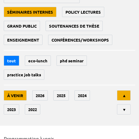
SÉMINAIRES INTERNES
POLICY LECTURES
GRAND PUBLIC
SOUTENANCES DE THÈSE
ENSEIGNEMENT
CONFÉRENCES/WORKSHOPS
tout
eco-lunch
phd seminar
practice job talks
Tri
À VENIR
2026
2025
2024
▲
2023
2022
▼
Programmation à venir