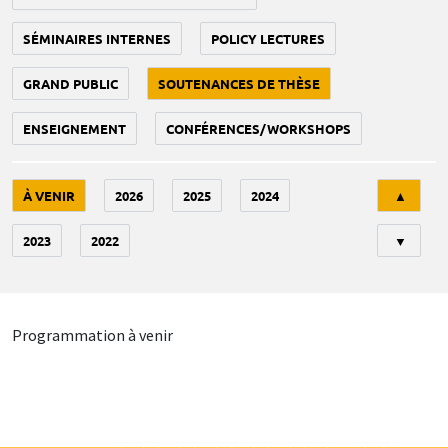
SÉMINAIRES INTERNES
POLICY LECTURES
GRAND PUBLIC
SOUTENANCES DE THÈSE
ENSEIGNEMENT
CONFÉRENCES/WORKSHOPS
Tri
À VENIR
2026
2025
2024
▲
2023
2022
▼
Programmation à venir