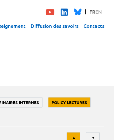
FR
EN
seignement
Diffusion des savoirs
Contacts
MINAIRES INTERNES
POLICY LECTURES
Tri
▲
▼