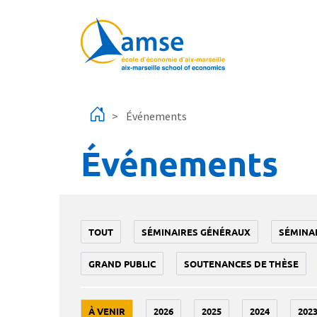
Aller au contenu principal
Événements
Événements
TOUT
SÉMINAIRES GÉNÉRAUX
SÉMINA
GRAND PUBLIC
SOUTENANCES DE THÈSE
À VENIR
2026
2025
2024
202