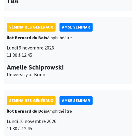
des
personnaliser l’utilisation de ces services. Votre choix pourra être
modifié à tout moment depuis le lien « Gestion des cookies »
données
accessible en bas de page. Pour en savoir plus, consultez notre
SÉMINAIRES GÉNÉRAUX
AMSE SEMINAR
personnelles
politique de confidentialité
.
Îlot Bernard du Bois
Amphithéâtre
et
Personnaliser
Refuser
Accepter
Lundi 9 novembre 2026
des
11:30 à 12:45
cookies
Amelie Schiprowski
University of Bonn
SÉMINAIRES GÉNÉRAUX
AMSE SEMINAR
Îlot Bernard du Bois
Amphithéâtre
Lundi 16 novembre 2026
11:30 à 12:45
Albretch Glitz