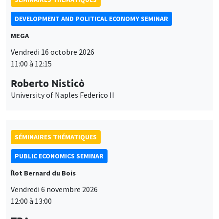
DEVELOPMENT AND POLITICAL ECONOMY SEMINAR
MEGA
Vendredi 16 octobre 2026
11:00 à 12:15
Roberto Nisticò
University of Naples Federico II
SÉMINAIRES THÉMATIQUES
PUBLIC ECONOMICS SEMINAR
Îlot Bernard du Bois
Vendredi 6 novembre 2026
12:00 à 13:00
Ce site utilise des cookies et des services tiers pour garantir son bon
Utilisation
fonctionnement, analyser la fréquentation du site et proposer des
TBA
contenus multimédias. Vous êtes libre d’accepter, de refuser ou de