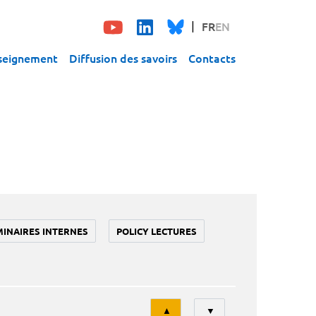
FR
EN
seignement
Diffusion des savoirs
Contacts
MINAIRES INTERNES
POLICY LECTURES
Tri
▲
▼