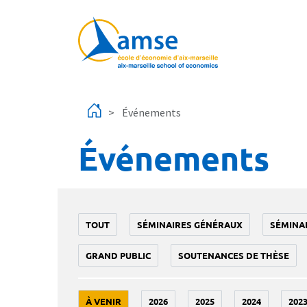
Aller au contenu principal
Événements
Événements
TOUT
SÉMINAIRES GÉNÉRAUX
SÉMINA
GRAND PUBLIC
SOUTENANCES DE THÈSE
À VENIR
2026
2025
2024
202