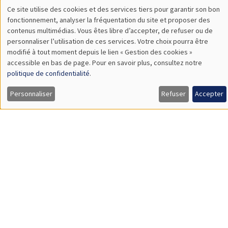
Princeton University
The Hidden Finances of Young Americans
SÉMINAIRES THÉMATIQUES
ECONOMIC THEORY SEMINAR
Îlot Bernard du Bois
Salle 17
Jeudi 18 juin 2026
12:00 à 13:00
Leonard Bocquet
University of Amsterdam
The Network Origin of Slow Labor Reallocation
Load More