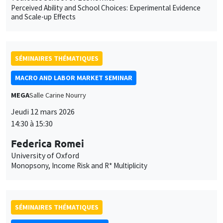
MACRO AND LABOR MARKET SEMINAR
MEGA
Salle Carine Nourry
Jeudi 12 mars 2026
14:30 à 15:30
Federica Romei
University of Oxford
Monopsony, Income Risk and R* Multiplicity
SÉMINAIRES THÉMATIQUES
ECONOMIC THEORY SEMINAR
Îlot Bernard du Bois
Salle 17
Vendredi 13 mars 2026
12:00 à 13:00
Clément Malgouyres