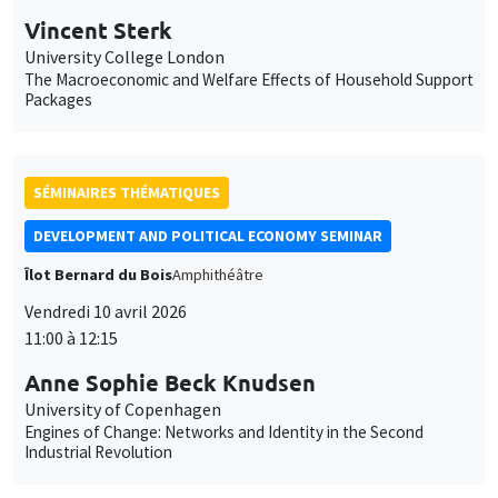
personnaliser l’utilisation de ces services. Votre choix pourra être
modifié à tout moment depuis le lien « Gestion des cookies »
données
SÉMINAIRES THÉMATIQUES
accessible en bas de page. Pour en savoir plus, consultez notre
personnelles
politique de confidentialité
.
DEVELOPMENT AND POLITICAL ECONOMY SEMINAR
et
Personnaliser
Refuser
Accepter
Îlot Bernard du Bois
Amphithéâtre
des
Vendredi 10 avril 2026
cookies
11:00 à 12:15
Anne Sophie Beck Knudsen
University of Copenhagen
Engines of Change: Networks and Identity in the Second
Industrial Revolution
SÉMINAIRES THÉMATIQUES
BIG DATA AND ECONOMETRICS SEMINAR
Îlot Bernard du Bois
Salle 24