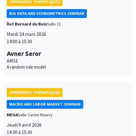
Avner Seror
AMSE
A random rule model
SÉMINAIRES THÉMATIQUES
MACRO AND LABOR MARKET SEMINAR
MEGA
Salle Carine Nourry
Jeudi 9 avril 2026
14:30 à 15:30
Vincent Sterk
University College London
The Macroeconomic and Welfare Effects of Household Support
Ce site utilise des cookies et des services tiers pour garantir son bon
Packages
Utilisation
fonctionnement, analyser la fréquentation du site et proposer des
contenus multimédias. Vous êtes libre d’accepter, de refuser ou de
des