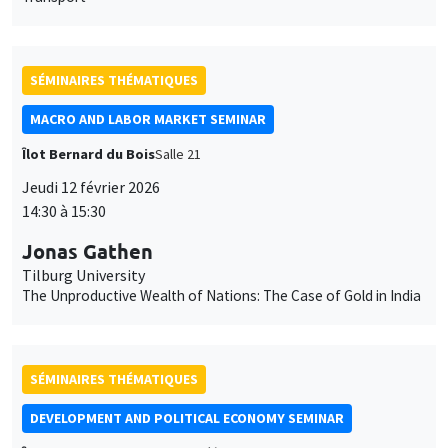
Îlot Bernard du Bois
Salle 21
Jeudi 12 février 2026
14:30 à 15:30
Jonas Gathen
Tilburg University
The Unproductive Wealth of Nations: The Case of Gold in India
SÉMINAIRES THÉMATIQUES
DEVELOPMENT AND POLITICAL ECONOMY SEMINAR
Îlot Bernard du Bois
Amphithéâtre
Vendredi 13 février 2026
11:00 à 12:15
Clément Imbert
Sciences Po