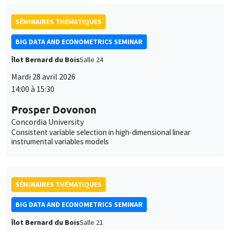
Mardi 28 avril 2026
14:00 à 15:30
Prosper Dovonon
Concordia University
Consistent variable selection in high-dimensional linear
instrumental variables models
SÉMINAIRES THÉMATIQUES
BIG DATA AND ECONOMETRICS SEMINAR
Îlot Bernard du Bois
Salle 21
Mardi 5 mai 2026
14:00 à 15:30
Gilles de Truchis
Université d'Orléans
Prediction of bubbles in presence of alpha-stable aggregates