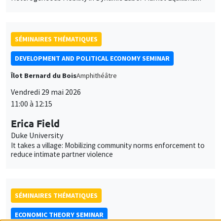
Îlot Bernard du Bois
Amphithéâtre
Vendredi 29 mai 2026
11:00 à 12:15
Erica Field
Duke University
It takes a village: Mobilizing community norms enforcement to
reduce intimate partner violence
SÉMINAIRES THÉMATIQUES
ECONOMIC THEORY SEMINAR
Îlot Bernard du Bois
Salle 17
Vendredi 5 juin 2026
12:00 à 13:00
Ilyana Kuziemko