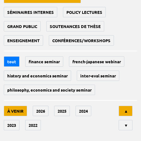
SÉMINAIRES INTERNES
POLICY LECTURES
GRAND PUBLIC
SOUTENANCES DE THÈSE
ENSEIGNEMENT
CONFÉRENCES/WORKSHOPS
tout
finance seminar
french-japanese webinar
history and economics seminar
inter-eval seminar
philosophy, economics and society seminar
Tri
À VENIR
2026
2025
2024
▲
2023
2022
▼