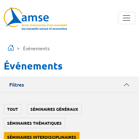
Aller au contenu principal
Événements
Événements
Filtres
TOUT
SÉMINAIRES GÉNÉRAUX
SÉMINAIRES THÉMATIQUES
SÉMINAIRES INTERDISCIPLINAIRES