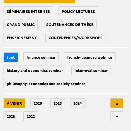
SÉMINAIRES INTERNES
POLICY LECTURES
GRAND PUBLIC
SOUTENANCES DE THÈSE
ENSEIGNEMENT
CONFÉRENCES/WORKSHOPS
tout
finance seminar
french-japanese webinar
history and economics seminar
inter-eval seminar
philosophy, economics and society seminar
Tri
À VENIR
2026
2025
2024
▲
2023
2022
▼