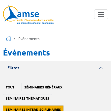
Aller au contenu principal
Événements
Événements
Filtres
TOUT
SÉMINAIRES GÉNÉRAUX
SÉMINAIRES THÉMATIQUES
SÉMINAIRES INTERDISCIPLINAIRES