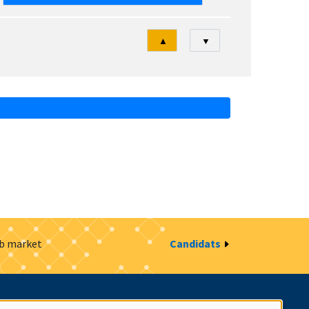
Tri
▲
▼
ob market
Candidats
estion des cookies
Intranet