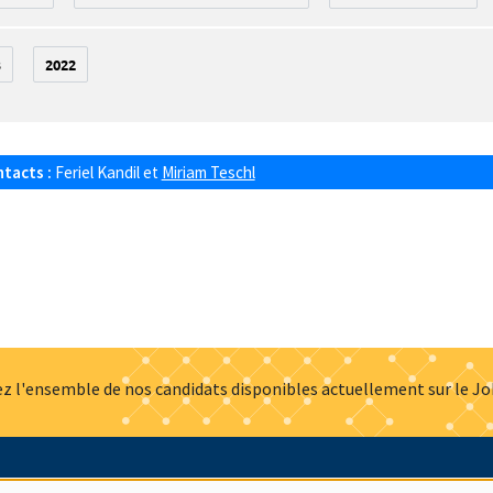
3
2022
ntacts :
Feriel Kandil
et
Miriam Teschl
z l'ensemble de nos candidats disponibles actuellement sur le J
Actualités
Offres d'emploi
Presse
Mentions légales
G