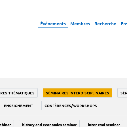
Événements
Membres
Recherche
En
IRES THÉMATIQUES
SÉMINAIRES INTERDISCIPLINAIRES
SÉ
ENSEIGNEMENT
CONFÉRENCES/WORKSHOPS
ebinar
history and economics seminar
inter-eval seminar