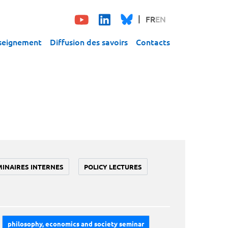
FR
EN
seignement
Diffusion des savoirs
Contacts
MINAIRES INTERNES
POLICY LECTURES
philosophy, economics and society seminar