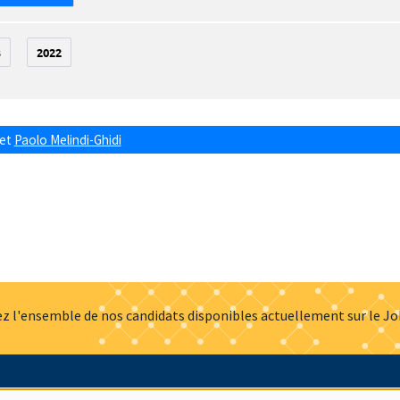
3
2022
et
Paolo Melindi-Ghidi
z l'ensemble de nos candidats disponibles actuellement sur le J
Actualités
Offres d'emploi
Presse
Mentions légales
G