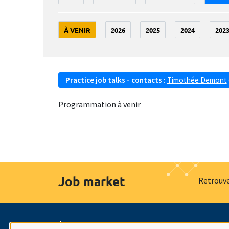
À VENIR
2026
2025
2024
202
Practice job talks - contacts :
Timothée Demont
Programmation à venir
Job market
Retrouve
À propos
Nos engagements
Hommage à