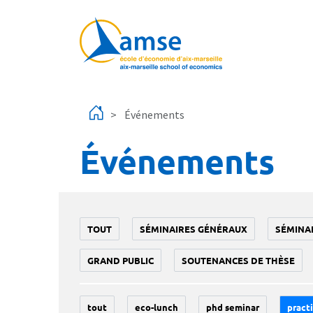
Aller au contenu principal
Événements
Événements
TOUT
SÉMINAIRES GÉNÉRAUX
SÉMINA
GRAND PUBLIC
SOUTENANCES DE THÈSE
tout
eco-lunch
phd seminar
practi