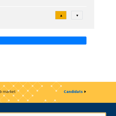
Tri
▲
▼
ob market
Candidats
estion des cookies
Intranet