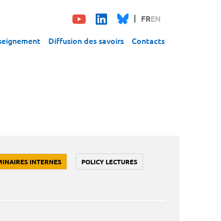
FR
EN
seignement
Diffusion des savoirs
Contacts
MINAIRES INTERNES
POLICY LECTURES