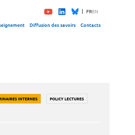
FR
EN
seignement
Diffusion des savoirs
Contacts
MINAIRES INTERNES
POLICY LECTURES