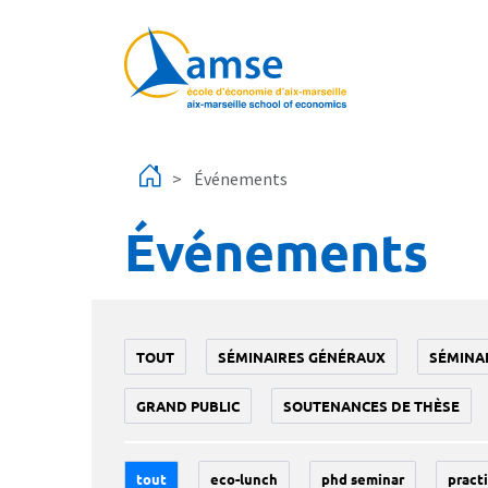
Aller au contenu principal
Événements
Événements
TOUT
SÉMINAIRES GÉNÉRAUX
SÉMINA
GRAND PUBLIC
SOUTENANCES DE THÈSE
tout
eco-lunch
phd seminar
practi