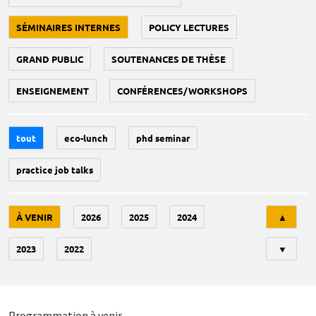
SÉMINAIRES INTERNES
POLICY LECTURES
GRAND PUBLIC
SOUTENANCES DE THÈSE
ENSEIGNEMENT
CONFÉRENCES/WORKSHOPS
tout
eco-lunch
phd seminar
practice job talks
Tri
À VENIR
2026
2025
2024
▲
2023
2022
▼
Programmation à venir