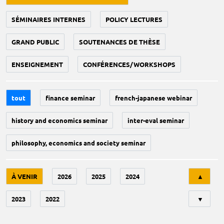
SÉMINAIRES INTERNES
POLICY LECTURES
GRAND PUBLIC
SOUTENANCES DE THÈSE
ENSEIGNEMENT
CONFÉRENCES/WORKSHOPS
tout
finance seminar
french-japanese webinar
history and economics seminar
inter-eval seminar
philosophy, economics and society seminar
Tri
À VENIR
2026
2025
2024
▲
2023
2022
▼