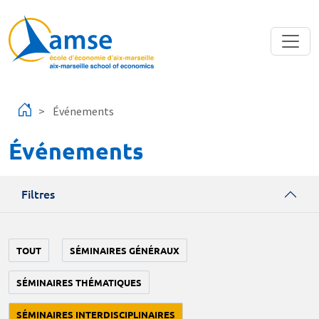
Aller au contenu principal
Événements
Événements
Filtres
TOUT
SÉMINAIRES GÉNÉRAUX
SÉMINAIRES THÉMATIQUES
SÉMINAIRES INTERDISCIPLINAIRES