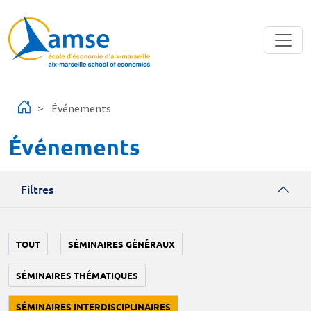
Aller au contenu principal
Événements
Événements
Filtres
TOUT
SÉMINAIRES GÉNÉRAUX
SÉMINAIRES THÉMATIQUES
SÉMINAIRES INTERDISCIPLINAIRES