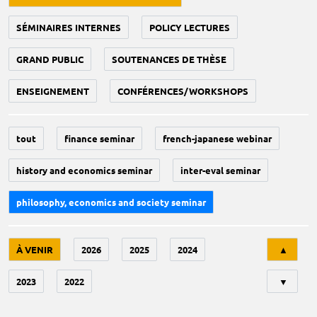
SÉMINAIRES INTERNES
POLICY LECTURES
GRAND PUBLIC
SOUTENANCES DE THÈSE
ENSEIGNEMENT
CONFÉRENCES/WORKSHOPS
tout
finance seminar
french-japanese webinar
history and economics seminar
inter-eval seminar
philosophy, economics and society seminar
Tri
À VENIR
2026
2025
2024
▲
2023
2022
▼