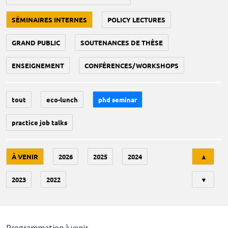
SÉMINAIRES INTERNES
POLICY LECTURES
GRAND PUBLIC
SOUTENANCES DE THÈSE
ENSEIGNEMENT
CONFÉRENCES/WORKSHOPS
tout
eco-lunch
phd seminar
practice job talks
Tri
À VENIR
2026
2025
2024
▲
2023
2022
▼
Programmation à venir