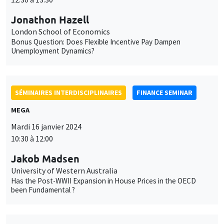
Mardi 16 janvier 2024
10:30 à 12:00
Jakob Madsen
University of Western Australia
Has the Post-WWII Expansion in House Prices in the OECD
been Fundamental ?
SÉMINAIRES INTERNES
PHD SEMINAR
MEGA
Salle Carine Nourry
Mardi 16 janvier 2024
11:00 à 12:30
Ricardo Guzman*, Anastasiia Antonova**
AMSE
Industrial policy and input market access: Evidence from
Nigerian fertiliser*