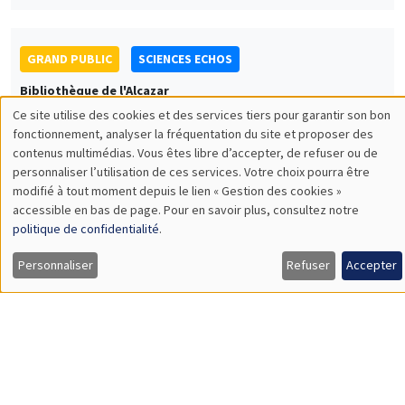
Hervé Magnouloux
UNIQUEMENT EN FRANÇAIS
SÉMINAIRES GÉNÉRAUX
AMSE SEMINAR
Îlot Bernard du Bois
Amphithéâtre
Jeudi 1 février 2024
11:30 à 12:45
Gaia Dossi
London School of Economics
Race and the Direction of Scientific Progress
Load More