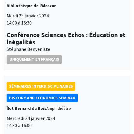
et
Personnaliser
Refuser
Accepter
des
SÉMINAIRES INTERDISCIPLINAIRES
cookies
HISTORY AND ECONOMICS SEMINAR
Îlot Bernard du Bois
Amphithéâtre
Mercredi 24 janvier 2024
14:30 à 16:00
Mario Carillo
Universitat Pompeu Fabra and Barcelona School of
Economics, University of Naples Federico II, CSEF
SÉMINAIRES GÉNÉRAUX
AMSE SEMINAR
Îlot Bernard du Bois
Amphithéâtre
Jeudi 25 janvier 2024