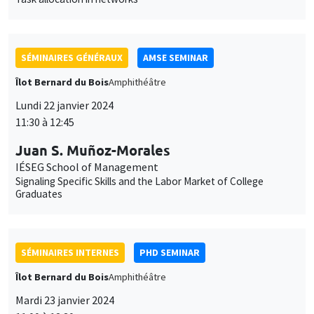
IÉSEG School of Management
Signaling Specific Skills and the Labor Market of College
Graduates
SÉMINAIRES INTERNES
PHD SEMINAR
Îlot Bernard du Bois
Amphithéâtre
Mardi 23 janvier 2024
11:00 à 12:30
Lucie Giorgi*, Karine Moukaddem**
AMSE
The introduction of co-education in French elementary schools
during the 1960's*
CONFÉRENCES/WORKSHOPS
Îlot Bernard du Bois
Amphithéâtre