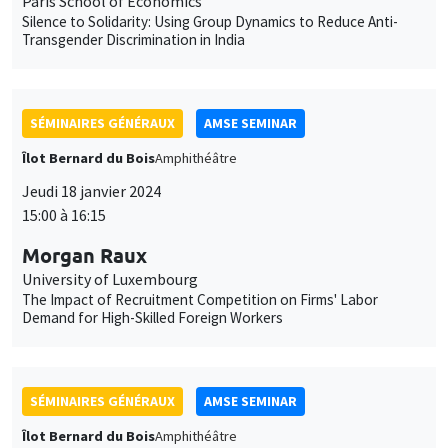
Morgan Raux
University of Luxembourg
The Impact of Recruitment Competition on Firms' Labor
Demand for High-Skilled Foreign Workers
SÉMINAIRES GÉNÉRAUX
AMSE SEMINAR
Îlot Bernard du Bois
Amphithéâtre
Vendredi 19 janvier 2024
11:30 à 12:45
Pierre Biscaye
University of California at Berkeley
Agricultural shocks and long-term conflict risk: Evidence from
desert locust swarms