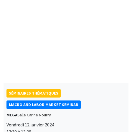
The Marriage Earnings Gap
SÉMINAIRES THÉMATIQUES
MACRO AND LABOR MARKET SEMINAR
MEGA
Salle Carine Nourry
Vendredi 12 janvier 2024
12:30 à 13:30
Jonathon Hazell
London School of Economics
Bonus Question: Does Flexible Incentive Pay Dampen
Unemployment Dynamics?
SÉMINAIRES INTERDISCIPLINAIRES
FINANCE SEMINAR
MEGA