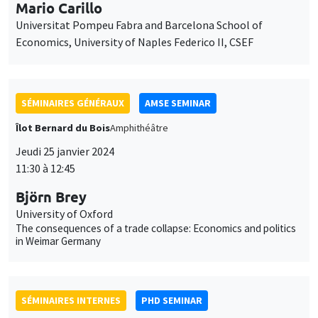
11:30 à 12:45
Björn Brey
University of Oxford
The consequences of a trade collapse: Economics and politics
in Weimar Germany
SÉMINAIRES INTERNES
PHD SEMINAR
Îlot Bernard du Bois
Amphithéâtre
Mardi 30 janvier 2024
10:00 à 10:45
Aliénor Bisantis
AMSE
Missing Women in Research