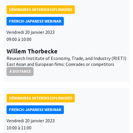
09:00 à 10:00
Willem Thorbecke
Research Institute of Economy, Trade, and Industry (RIETI)
East Asian and European firms: Comrades or competitors
À DISTANCE
SÉMINAIRES INTERDISCIPLINAIRES
FRENCH-JAPANESE WEBINAR
Vendredi 20 janvier 2023
10:00 à 11:00
Bruno Ventelou
AMSE
Hysteresis in alcohol consumption trajectories after lockdown:
the power of time preferences
À DISTANCE