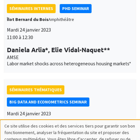
Daniela Arlia*, Elie Vidal-Naquet**
AMSE
Labor market shocks across heterogeneous housing markets*
SÉMINAIRES THÉMATIQUES
BIG DATA AND ECONOMETRICS SEMINAR
Mardi 24 janvier 2023
14:00 à 15:30
Neil Shephard
Harvard University
Some properties of the sample median of an in-fill sequence
with an application to high frequency financial econometrics
À DISTANCE