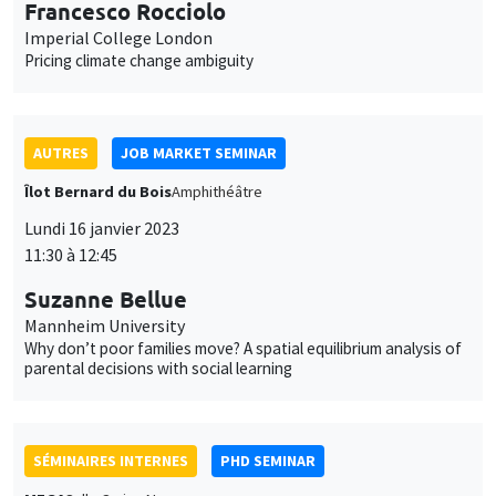
AUTRES
JOB MARKET SEMINAR
Îlot Bernard du Bois
Amphithéâtre
Lundi 16 janvier 2023
11:30 à 12:45
Suzanne Bellue
Mannheim University
Why don’t poor families move? A spatial equilibrium analysis of
parental decisions with social learning
SÉMINAIRES INTERNES
PHD SEMINAR
MEGA
Salle Carine Nourry
Mardi 17 janvier 2023
11:00 à 12:30
Eustache Elina*, Julien Silhol**
PSE*, AMSE**