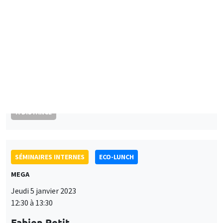
Jiakun Zheng
Renmin University of China
Uncovering correlation sensitivity in decision making under risk
À DISTANCE
SÉMINAIRES INTERNES
ECO-LUNCH
MEGA
Jeudi 5 janvier 2023
12:30 à 13:30
Fabien Petit
University of Sussex, Science Policy Research Unit
AUTRES
JOB MARKET SEMINAR