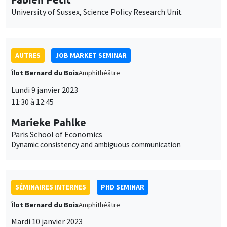
Îlot Bernard du Bois
Amphithéâtre
Lundi 9 janvier 2023
11:30 à 12:45
Marieke Pahlke
Paris School of Economics
Dynamic consistency and ambiguous communication
SÉMINAIRES INTERNES
PHD SEMINAR
Îlot Bernard du Bois
Amphithéâtre
Mardi 10 janvier 2023
11:00 à 12:30
Arnaud Deseau*, Léo Reitzmann**
UCLouvain*, PSE**
The most important event? The long-run impact of the
dissolution of French monasteries*