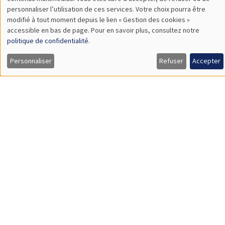
SÉMINAIRES COMMUNS
SCIENCES ECHOS
Bibliothèque de l'Alcazar
Mardi 24 janvier 2023
14:00 à 16:00
L’égalité des chances
Alain Trannoy
UNIQUEMENT EN FRANÇAIS
SÉMINAIRES INTERDISCIPLINAIRES
FINANCE SEMINAR
MEGA
Salle Carine Nourry
Mardi 24 janvier 2023, 14:30
Aaron Mehrotra
Bank for International Settlements