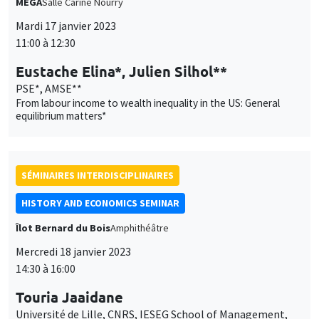
From labour income to wealth inequality in the US: General
equilibrium matters*
SÉMINAIRES INTERDISCIPLINAIRES
HISTORY AND ECONOMICS SEMINAR
Îlot Bernard du Bois
Amphithéâtre
Mercredi 18 janvier 2023
14:30 à 16:00
Touria Jaaidane
Université de Lille, CNRS, IESEG School of Management,
UMR 9221 LEM, Lille Economie Management & CRED,
Université Paris Panthéon Assas
Rent-seeking, reform and conflict: French Parliaments at the
end of the Old Regime