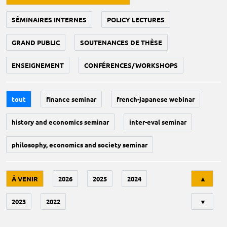
SÉMINAIRES INTERNES
POLICY LECTURES
GRAND PUBLIC
SOUTENANCES DE THÈSE
ENSEIGNEMENT
CONFÉRENCES/WORKSHOPS
tout
finance seminar
french-japanese webinar
history and economics seminar
inter-eval seminar
philosophy, economics and society seminar
Tri
À VENIR
2026
2025
2024
▲
2023
2022
▼