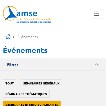
Aller au contenu principal
Événements
Événements
Filtres
TOUT
SÉMINAIRES GÉNÉRAUX
SÉMINAIRES THÉMATIQUES
SÉMINAIRES INTERDISCIPLINAIRES