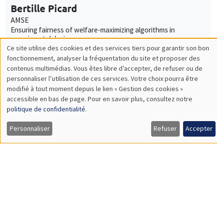
Ensuring fairness of welfare-maximizing algorithms in
experimental designs
À DISTANCE
ANNULÉ
AUTRES
JOB MARKET SEMINAR
Mardi 25 janvier 2022
17:30 à 18:45
Maria Kogelnik
UC Santa Barbara
Performance feedback and gender differences in persistence
À DISTANCE
AUTRES
JOB MARKET SEMINAR
Jeudi 27 janvier 2022