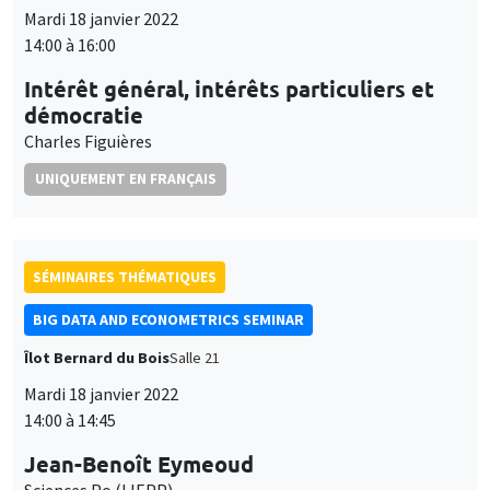
Intérêt général, intérêts particuliers et
démocratie
Charles Figuières
UNIQUEMENT EN FRANÇAIS
SÉMINAIRES THÉMATIQUES
BIG DATA AND ECONOMETRICS SEMINAR
Îlot Bernard du Bois
Salle 21
Mardi 18 janvier 2022
14:00 à 14:45
Jean-Benoît Eymeoud
Sciences Po (LIEPP)
Working from home and corporate real estate
À DISTANCE