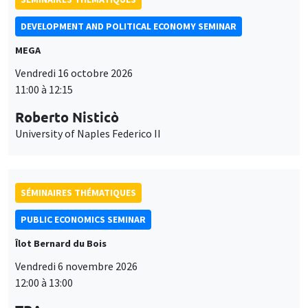
Roberto Nisticò
University of Naples Federico II
SÉMINAIRES THÉMATIQUES
PUBLIC ECONOMICS SEMINAR
Îlot Bernard du Bois
Vendredi 6 novembre 2026
12:00 à 13:00
TBA
SÉMINAIRES GÉNÉRAUX
AMSE SEMINAR
Ce site utilise des cookies et des services tiers pour garantir son bon
Îlot Bernard du Bois
Amphithéâtre
Utilisation
fonctionnement, analyser la fréquentation du site et proposer des
Lundi 9 novembre 2026
contenus multimédias. Vous êtes libre d’accepter, de refuser ou de