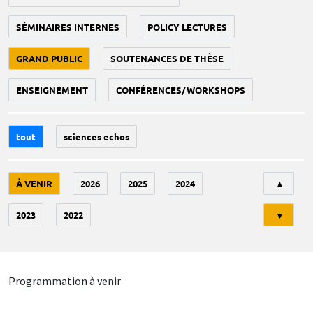
SÉMINAIRES INTERNES
POLICY LECTURES
GRAND PUBLIC
SOUTENANCES DE THÈSE
ENSEIGNEMENT
CONFÉRENCES/WORKSHOPS
tout
sciences echos
Tri
À VENIR
2026
2025
2024
▲
2023
2022
▼
Programmation à venir