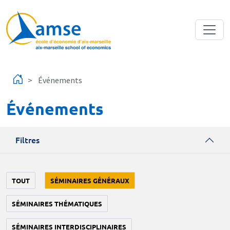
Aller au contenu principal
Événements
Événements
Filtres
TOUT
SÉMINAIRES GÉNÉRAUX
SÉMINAIRES THÉMATIQUES
SÉMINAIRES INTERDISCIPLINAIRES