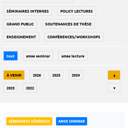
SÉMINAIRES INTERNES
POLICY LECTURES
GRAND PUBLIC
SOUTENANCES DE THÈSE
ENSEIGNEMENT
CONFÉRENCES/WORKSHOPS
tout
amse seminar
amse lecture
Tri
À VENIR
2026
2025
2024
▲
2023
2022
▼
SÉMINAIRES GÉNÉRAUX
AMSE SEMINAR