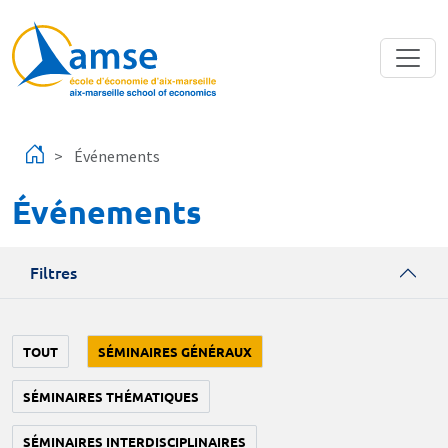
Aller au contenu principal
Événements
Événements
Filtres
TOUT
SÉMINAIRES GÉNÉRAUX
SÉMINAIRES THÉMATIQUES
SÉMINAIRES INTERDISCIPLINAIRES