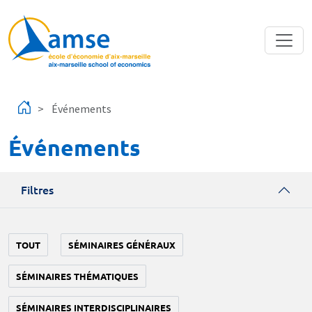
Aller au contenu principal
Événements
Événements
Filtres
TOUT
SÉMINAIRES GÉNÉRAUX
SÉMINAIRES THÉMATIQUES
SÉMINAIRES INTERDISCIPLINAIRES