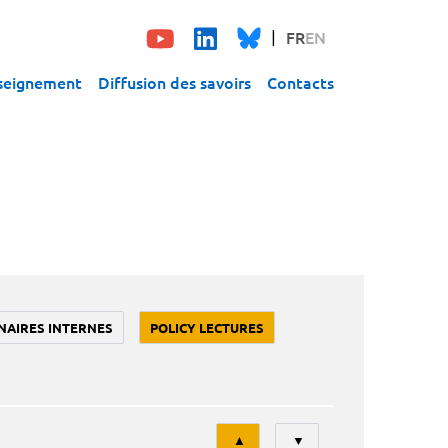
FR
EN
seignement
Diffusion des savoirs
Contacts
NAIRES INTERNES
POLICY LECTURES
Tri
▲
▼