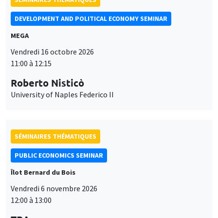
University of Naples Federico II
SÉMINAIRES THÉMATIQUES
PUBLIC ECONOMICS SEMINAR
Îlot Bernard du Bois
Vendredi 6 novembre 2026
12:00 à 13:00
TBA
SÉMINAIRES GÉNÉRAUX
AMSE SEMINAR
Îlot Bernard du Bois
Amphithéâtre
Ce site utilise des cookies et des services tiers pour garantir son bon
Utilisation
fonctionnement, analyser la fréquentation du site et proposer des
Lundi 9 novembre 2026
contenus multimédias. Vous êtes libre d’accepter, de refuser ou de