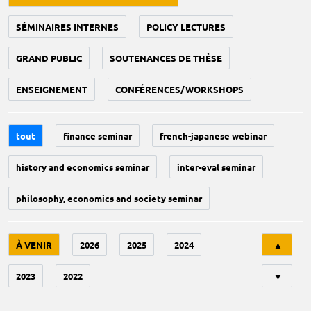
SÉMINAIRES INTERNES
POLICY LECTURES
GRAND PUBLIC
SOUTENANCES DE THÈSE
ENSEIGNEMENT
CONFÉRENCES/WORKSHOPS
tout
finance seminar
french-japanese webinar
history and economics seminar
inter-eval seminar
philosophy, economics and society seminar
Tri
À VENIR
2026
2025
2024
▲
2023
2022
▼