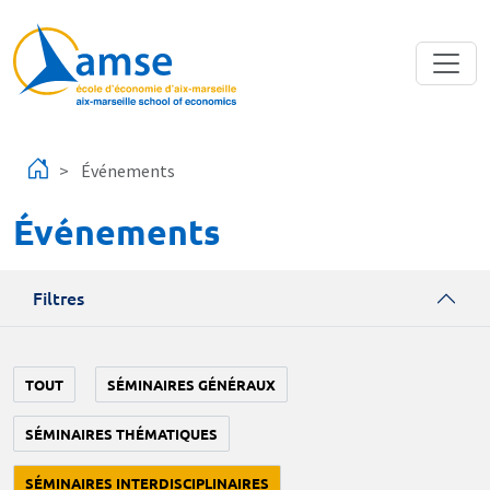
Aller au contenu principal
Événements
Événements
Filtres
TOUT
SÉMINAIRES GÉNÉRAUX
SÉMINAIRES THÉMATIQUES
SÉMINAIRES INTERDISCIPLINAIRES