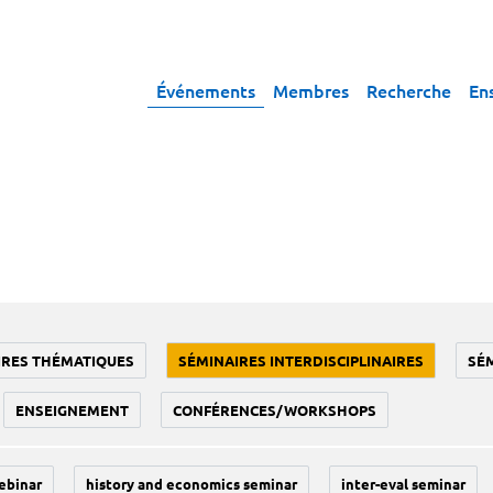
Événements
Membres
Recherche
En
IRES THÉMATIQUES
SÉMINAIRES INTERDISCIPLINAIRES
SÉ
ENSEIGNEMENT
CONFÉRENCES/WORKSHOPS
ebinar
history and economics seminar
inter-eval seminar