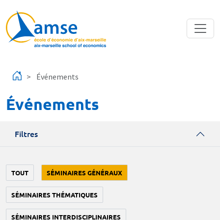
Aller au contenu principal
Événements
Événements
Filtres
TOUT
SÉMINAIRES GÉNÉRAUX
SÉMINAIRES THÉMATIQUES
SÉMINAIRES INTERDISCIPLINAIRES