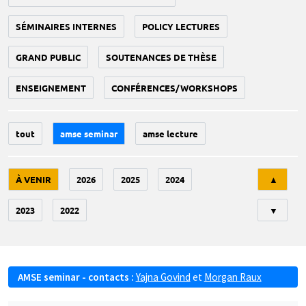
SÉMINAIRES INTERNES
POLICY LECTURES
GRAND PUBLIC
SOUTENANCES DE THÈSE
ENSEIGNEMENT
CONFÉRENCES/WORKSHOPS
tout
amse seminar
amse lecture
Tri
À VENIR
2026
2025
2024
▲
2023
2022
▼
AMSE seminar - contacts :
Yajna Govind
et
Morgan Raux