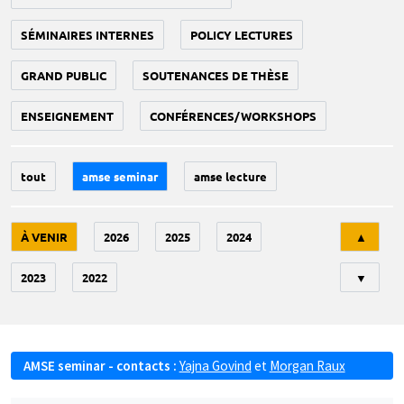
SÉMINAIRES INTERNES
POLICY LECTURES
GRAND PUBLIC
SOUTENANCES DE THÈSE
ENSEIGNEMENT
CONFÉRENCES/WORKSHOPS
tout
amse seminar
amse lecture
Tri
À VENIR
2026
2025
2024
▲
2023
2022
▼
AMSE seminar - contacts :
Yajna Govind
et
Morgan Raux