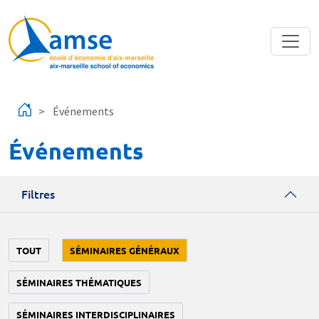
Aller au contenu principal
Événements
Événements
Filtres
TOUT
SÉMINAIRES GÉNÉRAUX
SÉMINAIRES THÉMATIQUES
SÉMINAIRES INTERDISCIPLINAIRES