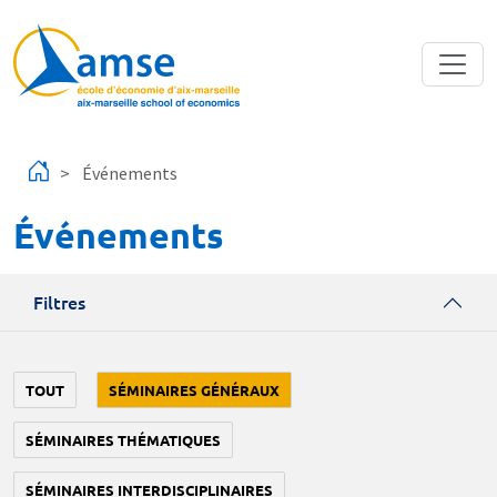
Aller au contenu principal
Événements
Événements
Filtres
TOUT
SÉMINAIRES GÉNÉRAUX
SÉMINAIRES THÉMATIQUES
SÉMINAIRES INTERDISCIPLINAIRES