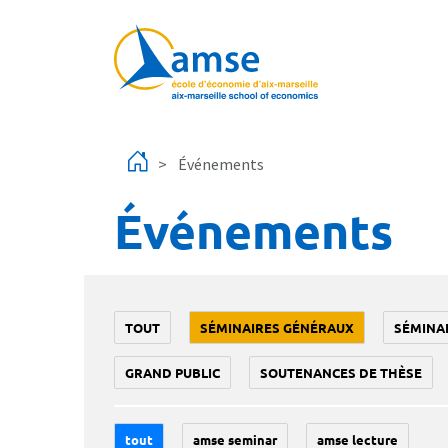
Aller au contenu principal
Événements
Événements
TOUT
SÉMINAIRES GÉNÉRAUX
SÉMINA
GRAND PUBLIC
SOUTENANCES DE THÈSE
tout
amse seminar
amse lecture