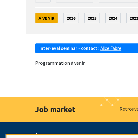
À VENIR
2026
2025
2024
202
Inter-eval seminar - contact :
Alice Fabre
Programmation à venir
Job market
Retrouve
À propos
Nos engagements
Hommage à