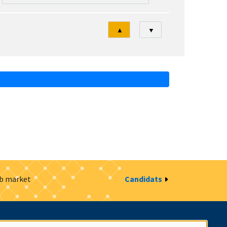
Tri
▲
▼
ob market
Candidats
estion des cookies
Intranet