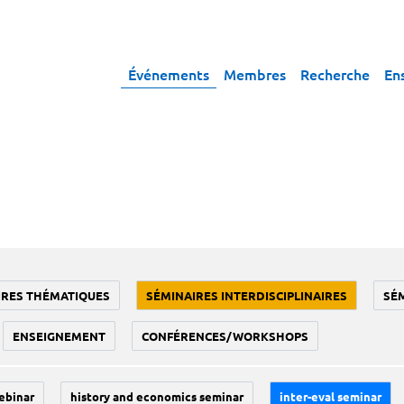
Événements
Membres
Recherche
En
IRES THÉMATIQUES
SÉMINAIRES INTERDISCIPLINAIRES
SÉ
ENSEIGNEMENT
CONFÉRENCES/WORKSHOPS
ebinar
history and economics seminar
inter-eval seminar