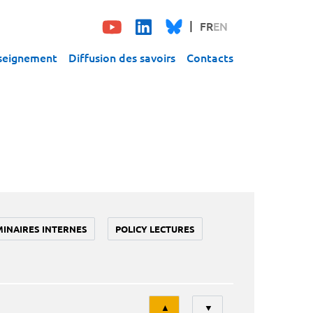
FR
EN
seignement
Diffusion des savoirs
Contacts
MINAIRES INTERNES
POLICY LECTURES
Tri
▲
▼