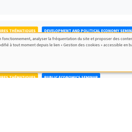
IRES THÉMATIQUES
DEVELOPMENT AND POLITICAL ECONOMY SEMI
bon fonctionnement, analyser la fréquentation du site et proposer des conte
to Nisticò
modifié à tout moment depuis le lien « Gestion des cookies » accessible en 
ty of Naples Federico II
IRES THÉMATIQUES
PUBLIC ECONOMICS SEMINAR
IRES GÉNÉRAUX
AMSE SEMINAR