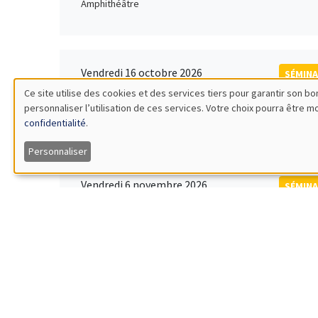
Amphithéâtre
Vendredi 16 octobre 2026
SÉMINA
11:00 à 12:15
Ce site utilise des cookies et des services tiers pour garantir son 
Rober
personnaliser l’utilisation de ces services. Votre choix pourra être 
Utilisation
MEGA
Universi
confidentialité
.
des
Personnaliser
données
Vendredi 6 novembre 2026
SÉMINA
12:00 à 13:00
TBA
personnelles
Îlot Bernard du Bois
et
des
Lundi 9 novembre 2026
SÉMINA
11:30 à 12:45