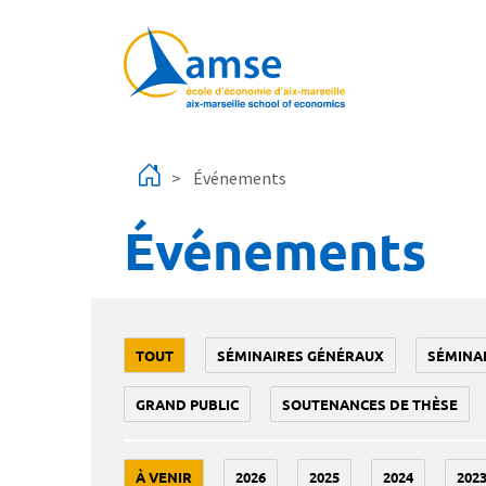
Aller au contenu principal
Événements
Événements
TOUT
SÉMINAIRES GÉNÉRAUX
SÉMINA
GRAND PUBLIC
SOUTENANCES DE THÈSE
À VENIR
2026
2025
2024
202