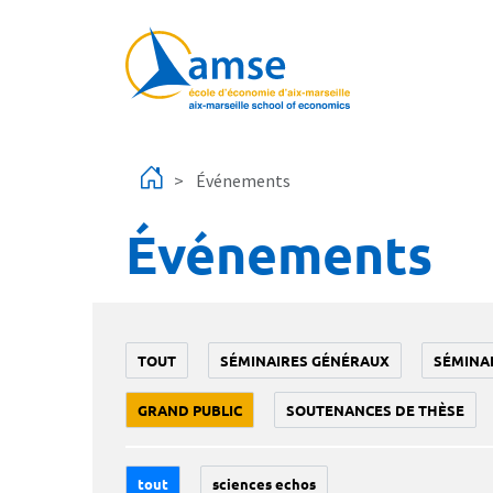
Aller au contenu principal
Événements
Événements
TOUT
SÉMINAIRES GÉNÉRAUX
SÉMINA
GRAND PUBLIC
SOUTENANCES DE THÈSE
tout
sciences echos