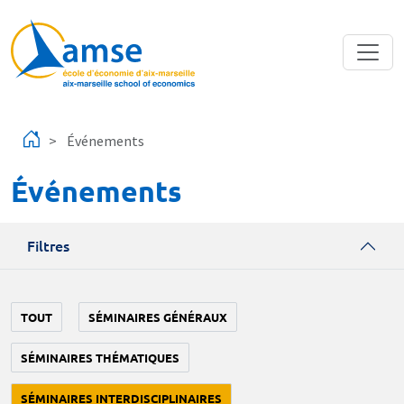
Aller au contenu principal
Événements
Événements
Filtres
TOUT
SÉMINAIRES GÉNÉRAUX
SÉMINAIRES THÉMATIQUES
SÉMINAIRES INTERDISCIPLINAIRES