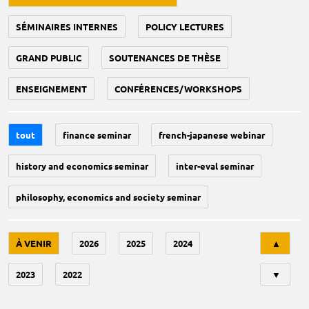
SÉMINAIRES INTERNES
POLICY LECTURES
GRAND PUBLIC
SOUTENANCES DE THÈSE
ENSEIGNEMENT
CONFÉRENCES/WORKSHOPS
tout
finance seminar
french-japanese webinar
history and economics seminar
inter-eval seminar
philosophy, economics and society seminar
Tri
À VENIR
2026
2025
2024
▲
2023
2022
▼